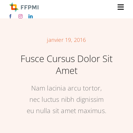
Skip
Togg
to
content
Navi
Accueil
janvier 19, 2016
Hommes
Fusce Cursus Dolor Sit
Amet
Femmes
Nam lacinia arcu tortor,
Accessoires
nec luctus nibh dignissim
eu nulla sit amet maximus.
Mon compte
SEARCH