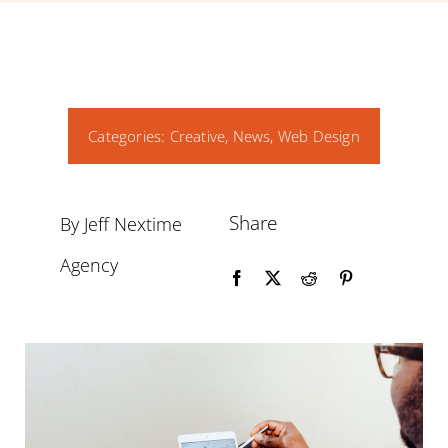
FOR:
Panier
Categories:
Creative
,
News
,
Web Design
Share
By Jeff Nextime
Agency