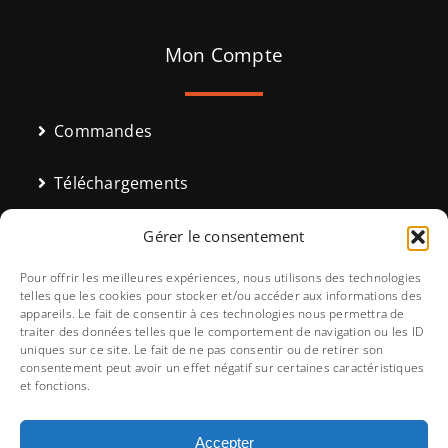
Mon Compte
Commandes
Téléchargements
Adresses
Gérer le consentement
Pour offrir les meilleures expériences, nous utilisons des technologies
Moyens de paiement
telles que les cookies pour stocker et/ou accéder aux informations des
appareils. Le fait de consentir à ces technologies nous permettra de
traiter des données telles que le comportement de navigation ou les ID
Détails du compte
uniques sur ce site. Le fait de ne pas consentir ou de retirer son
consentement peut avoir un effet négatif sur certaines caractéristiques
et fonctions.
Mot de passe perdu
Accepter