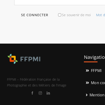
SE CONNECTER
Se souvenir de moi
Mot d
Navigati
FFPMI
FFPMI – Fédération Française de la
Mon co
Photographie et des Métiers de l’Image
Mentions