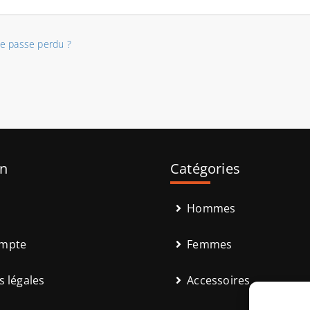
e passe perdu ?
on
Catégories
Hommes
mpte
Femmes
 légales
Accessoires