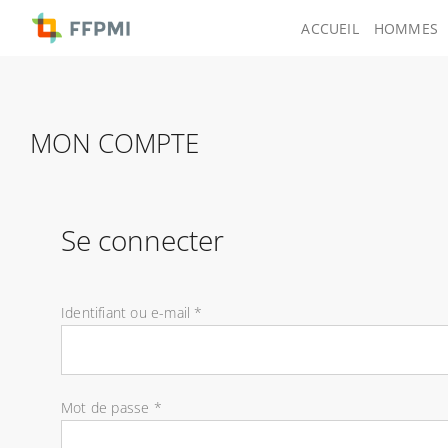
Skip
ACCUEIL
HOMMES
to
content
MON COMPTE
Se connecter
Obligatoire
Identifiant ou e-mail
*
Obligatoire
Mot de passe
*