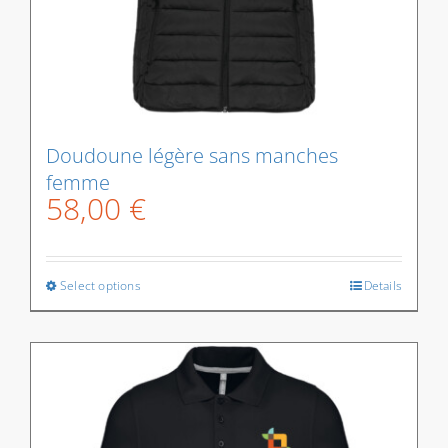
du
produit
Doudoune légère sans manches
femme
58,00
€
Select options
Details
Ce
produit
a
plusieurs
variations.
Les
options