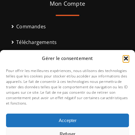
Mon Compte
Commandes
Téléchargements
Adresses
Gérer le consentement
Pour offrir les meilleures expériences, nous utilisons des technologies
Moyens de paiement
telles que les cookies pour stocker et/ou accéder aux informations des
appareils. Le fait de consentir à ces technologies nous permettra de
traiter des données telles que le comportement de navigation ou les ID
Détails du compte
uniques sur ce site. Le fait de ne pas consentir ou de retirer son
consentement peut avoir un effet négatif sur certaines caractéristiques
et fonctions.
Mot de passe perdu
Accepter
Refuser