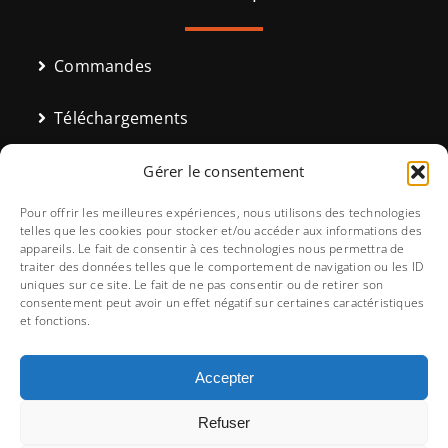
Commandes
Téléchargements
Adresses
Gérer le consentement
Pour offrir les meilleures expériences, nous utilisons des technologies
Moyens de paiement
telles que les cookies pour stocker et/ou accéder aux informations des
appareils. Le fait de consentir à ces technologies nous permettra de
traiter des données telles que le comportement de navigation ou les ID
Détails du compte
uniques sur ce site. Le fait de ne pas consentir ou de retirer son
consentement peut avoir un effet négatif sur certaines caractéristiques
et fonctions.
Mot de passe perdu
Accepter
Refuser