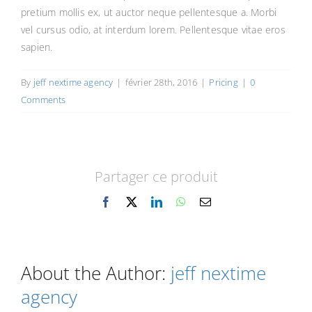
FOR:
pretium mollis ex, ut auctor neque pellentesque a. Morbi
vel cursus odio, at interdum lorem. Pellentesque vitae eros
Panier
sapien.
By
jeff nextime agency
|
février 28th, 2016
|
Pricing
|
0
Comments
Partager ce produit
Facebook
X
LinkedIn
WhatsApp
Email
About the Author:
jeff nextime
agency