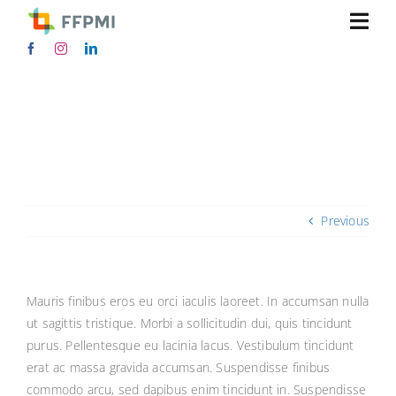
Skip
Togg
to
content
Navi
Why should I trust Avada?
Accueil
Home
Pricing
Why should I trust Avada?
Hommes
Femmes
Previous
Accessoires
Mauris finibus eros eu orci iaculis laoreet. In accumsan nulla
ut sagittis tristique. Morbi a sollicitudin dui, quis tincidunt
Mon compte
purus. Pellentesque eu lacinia lacus. Vestibulum tincidunt
erat ac massa gravida accumsan. Suspendisse finibus
SEARCH
commodo arcu, sed dapibus enim tincidunt in. Suspendisse