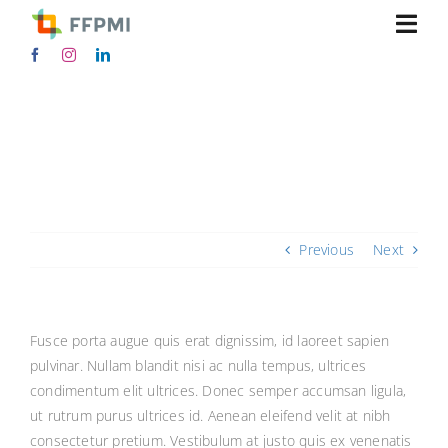
Skip
Togg
to
content
Navi
Where can I get support?
Accueil
Home
Design Process
Where can I get support?
Hommes
Femmes
Previous
Next
Accessoires
Fusce porta augue quis erat dignissim, id laoreet sapien
pulvinar. Nullam blandit nisi ac nulla tempus, ultrices
Mon compte
condimentum elit ultrices. Donec semper accumsan ligula,
ut rutrum purus ultrices id. Aenean eleifend velit at nibh
SEARCH
consectetur pretium. Vestibulum at justo quis ex venenatis