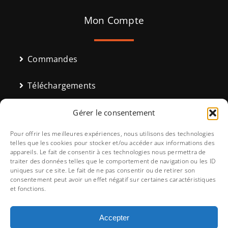
Mon Compte
Commandes
Téléchargements
Adresses
Gérer le consentement
Pour offrir les meilleures expériences, nous utilisons des technologies
Moyens de paiement
telles que les cookies pour stocker et/ou accéder aux informations des
appareils. Le fait de consentir à ces technologies nous permettra de
traiter des données telles que le comportement de navigation ou les ID
Détails du compte
uniques sur ce site. Le fait de ne pas consentir ou de retirer son
consentement peut avoir un effet négatif sur certaines caractéristiques
et fonctions.
Mot de passe perdu
Accepter