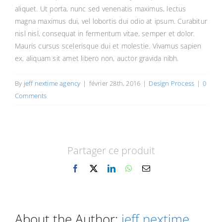
FOR:
aliquet. Ut porta, nunc sed venenatis maximus, lectus
magna maximus dui, vel lobortis dui odio at ipsum. Curabitur
Panier
nisl nisl, consequat in fermentum vitae, semper et dolor.
Mauris cursus scelerisque dui et molestie. Vivamus sapien
ex, aliquam sit amet libero non, auctor gravida nibh.
By
jeff nextime agency
|
février 28th, 2016
|
Design Process
|
0
Comments
Partager ce produit
Facebook
X
LinkedIn
WhatsApp
Email
About the Author:
jeff nextime